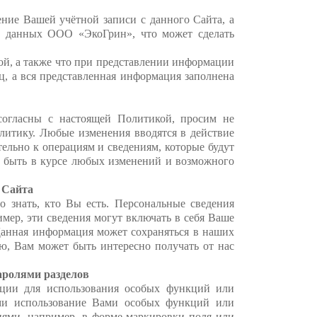
ение Вашей учётной записи с данного Сайта, а
х данных ООО «ЭкоГрин», что может сделать
ой, а также что при представлении информации
ц, а вся представленная информация заполнена
согласны с настоящей Политикой, просим не
литику. Любые изменения вводятся в действие
льно к операциям и сведениям, которые будут
ы быть в курсе любых изменений и возможного
 Сайта
 знать, кто Вы есть. Персональные сведения
имер, эти сведения могут включать в себя Ваше
 Данная информация может сохраняться в наших
ю, Вам может быть интересно получать от нас
аролями разделов
ции для использования особых функций или
ми использование Вами особых функций или
иями, например, в форме маркировки поля или