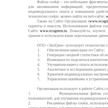
Файлы cookie – это небольшие фрагменты 
для запоминания информаций, предпочтени
индивидуального опыта и повышения удобств
технологии cookie, можно найти на веб-сайте:
w
Также на Сайте Организации (
www.ecogre
скрипты и пиксели. Использование файлов coo
Сайте
www.ecogreen.ru
. Пожалуйста, изучите
храним и используем ваши персональные данн
ООО «ЭкоГрин» использует технологию co
1. Обеспечения навигации по Сайту;
2. Генерации сводной статистики об ис
3. Возможности поделиться контентом 
4. Улучшения вашего опыта использова
5. Аналитики и исследования данных для
6. Хранения индивидуальных настроек и
7. Управления ошибками и устранения н
Организация использует в работе Сайта с
1. Функциональные файлы сookie, испо
пользователей, для улучшения индивидуальног
2. Рекламные файлы сookie, используемые д
целью таргетинга для отправки персонализиро