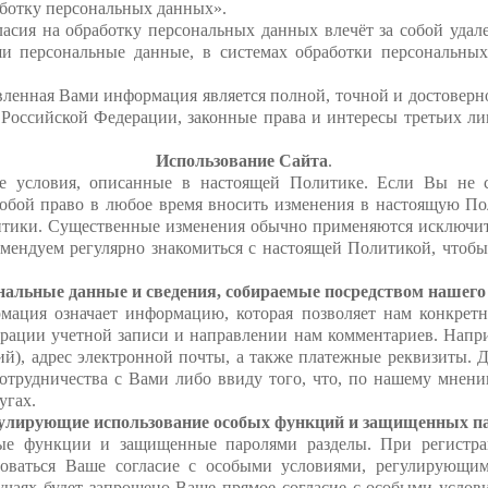
аботку персональных данных».
асия на обработку персональных данных влечёт за собой удал
ши персональные данные, в системах обработки персональны
вленная Вами информация является полной, точной и достоверн
Российской Федерации, законные права и интересы третьих ли
Использование Сайта
.
е условия, описанные в настоящей Политике. Если Вы не 
собой право в любое время вносить изменения в настоящую По
тики. Существенные изменения обычно применяются исключите
омендуем регулярно знакомиться с настоящей Политикой, чтоб
нальные данные и сведения, собираемые посредством нашего
ация означает информацию, которая позволяет нам конкретно
страции учетной записи и направлении нам комментариев. Напр
кий), адрес электронной почты, а также платежные реквизиты.
отрудничества с Вами либо ввиду того, что, по нашему мнени
угах.
улирующие использование особых функций и защищенных п
ые функции и защищенные паролями разделы. При регистра
боваться Ваше согласие с особыми условиями, регулирующи
чаях будет запрошено Ваше прямое согласие с особыми услов