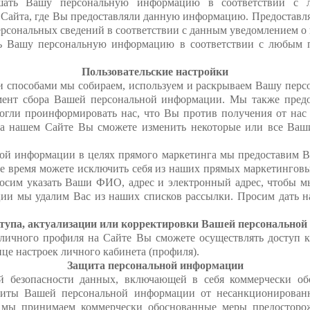
ашать Вашу персональную информацию в соответствии с 
 Сайта, где Вы предоставляли данную информацию. Предоставл
ерсональных сведений в соответствии с данным уведомлением о
ть Вашу персональную информацию в соответствии с любым п
Пользовательские настройки
 способами мы собираем, используем и раскрываем Вашу перс
ент сбора Вашей персональной информации. Мы также предо
огли проинформировать нас, что Вы против получения от нас
а нашем Сайте Вы сможете изменить некоторые или все Ваш
ой информации в целях прямого маркетинга мы предоставим Ва
 время можете исключить себя из наших прямых маркетинговы
сим указать Ваши ФИО, адрес и электронный адрес, чтобы мы
ии мы удалим Вас из наших списков рассылки. Просим дать н
тупа, актуализации или корректировки Вашей персонально
личного профиля на Сайте Вы сможете осуществлять доступ 
це настроек личного кабинета (профиля).
Защита персональной информации
й безопасности данных, включающей в себя коммерчески об
щиты Вашей персональной информации от несанкционированн
 мы принимаем коммерчески обоснованные меры предосторож