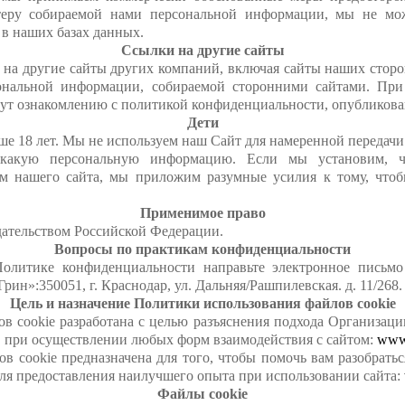
теру собираемой нами персональной информации, мы не мож
 в наших базах данных.
Ссылки на другие сайты
на другие сайты других компаний, включая сайты наших сторо
ональной информации, собираемой сторонними сайтами. При
нут ознакомлению с политикой конфиденциальности, опубликова
Дети
ше 18 лет. Мы не используем наш Сайт для намеренной передачи 
икакую персональную информацию. Если мы установим, 
 нашего сайта, мы приложим разумные усилия к тому, что
Применимое право
дательством Российской Федерации.
Вопросы по практикам конфиденциальности
олитике конфиденциальности направьте электронное письм
н»:350051, г. Краснодар, ул. Дальняя/Рашпилевская. д. 11/268.
Цель и назначение Политики использования файлов cookie
в cookie разработана с целью разъяснения подхода Организаци
, при осуществлении любых форм взаимодействия с сайтом:
www.
 cookie предназначена для того, чтобы помочь вам разобратьс
ля предоставления наилучшего опыта при использовании сайта:
Файлы cookie