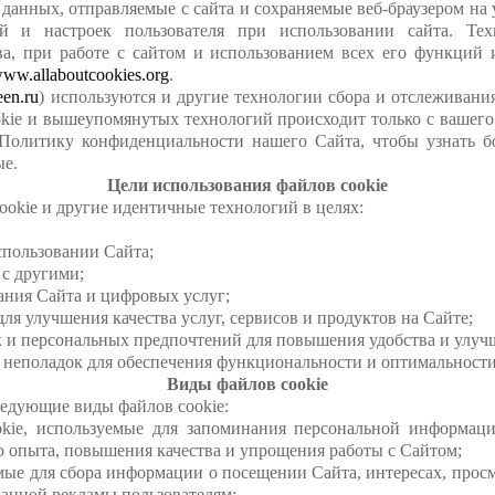
данных, отправляемые с сайта и сохраняемые веб-браузером на 
й и настроек пользователя при использовании сайта. Техн
а, при работе с сайтом и использованием всех его функций
ww.allaboutcookies.org
.
en.ru
) используются и другие технологии сбора и отслеживания 
kie и вышеупомянутых технологий происходит только с вашего
 Политику конфиденциальности нашего Сайта, чтобы узнать б
ые.
Цели использования файлов cookie
okie и другие идентичные технологий в целях:
пользовании Сайта;
с другими;
ния Сайта и цифровых услуг;
 улучшения качества услуг, сервисов и продуктов на Сайте;
 персональных предпочтений для повышения удобства и улучш
еполадок для обеспечения функциональности и оптимальности
Виды файлов сookie
ледующие виды файлов cookie:
льзуемые для запоминания персональной информации, и
о опыта, повышения качества и упрощения работы с Сайтом;
ля сбора информации о посещении Сайта, интересах, просмат
ванной рекламы пользователям;