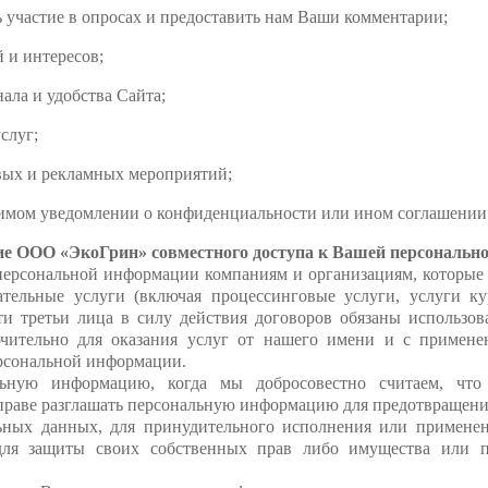
частие в опросах и предоставить нам Ваши комментарии;
и интересов;
ла и удобства Сайта;
слуг;
х и рекламных мероприятий;
мом уведомлении о конфиденциальности или ином соглашении
ие ООО «ЭкоГрин» совместного доступа к Вашей персональн
персональной информации компаниям и организациям, которые 
тельные услуги (включая процессинговые услуги, услуги к
ти третьи лица в силу действия договоров обязаны использ
ючительно для оказания услуг от нашего имени и с примен
рсональной информации.
ную информацию, когда мы добросовестно считаем, что ра
вправе разглашать персональную информацию для предотвращени
ьных данных, для принудительного исполнения или примене
для защиты своих собственных прав либо имущества или пр