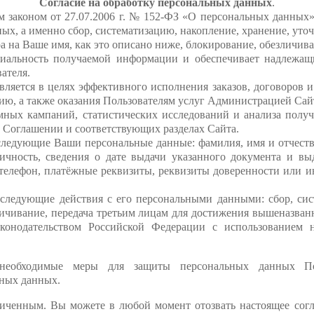
Согласие на обработку персональных данных
.
 законом от 27.07.2006 г. № 152-ФЗ «О персональных данных»
, а именно сбор, систематизацию, накопление, хранение, уточн
а на Ваше имя, как это описано ниже, блокирование, обезличив
иальность получаемой информации и обеспечивает надлежащ
ателя.
ляется в целях эффективного исполнения заказов, договоров 
нию, а также оказания Пользователям услуг Администрацией Сай
мных кампаний, статистических исследований и анализа полу
 Соглашении и соответствующих разделах Сайта.
 следующие Ваши персональные данные: фамилия, имя и отчеств
ичность, сведения о дате выдачи указанного документа и вы
й телефон, платёжные реквизиты, реквизиты доверенности или 
 следующие действия с его персональными данными: сбор, сис
зличивание, передача третьим лицам для достижения вышеназва
конодательством Российской Федерации с использованием 
 необходимые меры для защиты персональных данных Пол
ьных данных.
аниченным. Вы можете в любой момент отозвать настоящее со