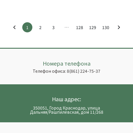
1
2
3
…
128
129
130
Номера телефона
Телефон офиса:
8(861) 224-75-37
Наш адрес:
350051, Город Краснодар, улица
Дальняя/Рашпилевская, дом 11/268