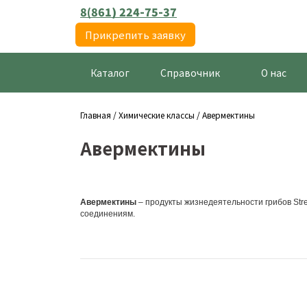
8(861) 224-75-37
Прикрепить заявку
Каталог
Справочник
О нас
Главная
/
Химические классы
/ Авермектины
Авермектины
Авермектины
– продукты жизнедеятельности грибов Strep
соединениям.