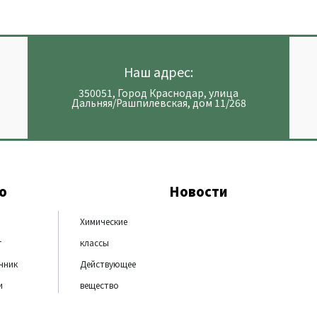
Наш адрес:
350051, Город Краснодар, улица
Дальняя/Рашпилевская, дом 11/268
ю
Новости
Химические
г
классы
чник
Действующее
и
вещество